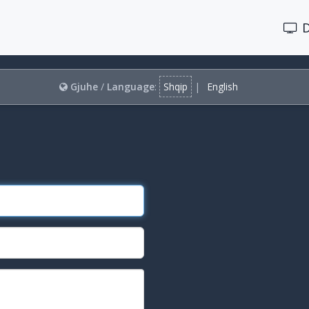
Gjuhe
/
Language
:
Shqip
|
English