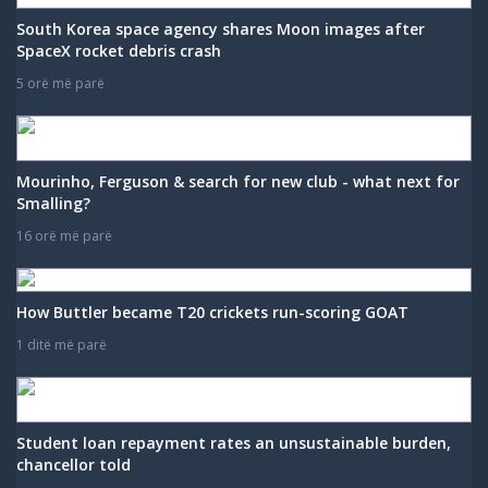
South Korea space agency shares Moon images after
SpaceX rocket debris crash
5 orë më parë
Mourinho, Ferguson & search for new club - what next for
Smalling?
16 orë më parë
How Buttler became T20 crickets run-scoring GOAT
1 ditë më parë
Student loan repayment rates an unsustainable burden,
chancellor told