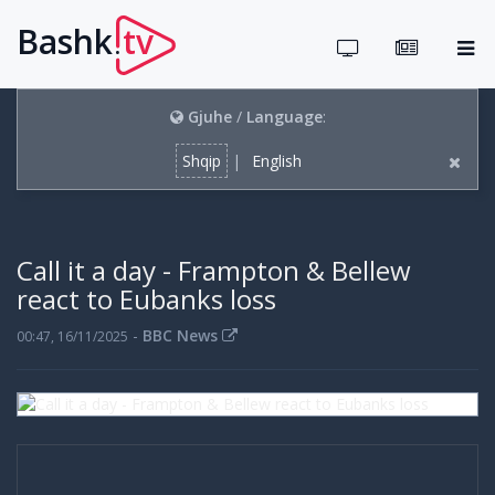
Bashk
tv
.
Gjuhe
/
Language
:
Shqip
|
English
Call it a day - Frampton & Bellew
react to Eubanks loss
-
BBC News
00:47, 16/11/2025