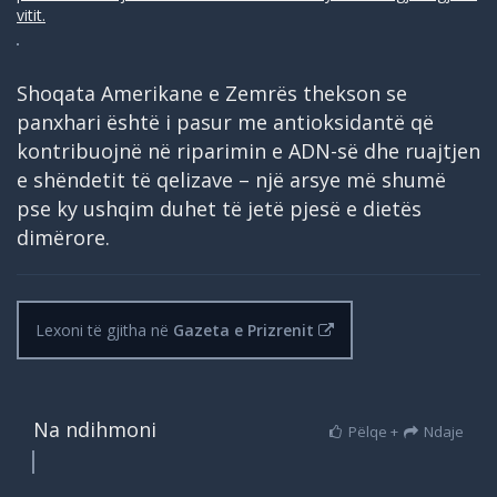
vitit.
Shoqata Amerikane e Zemrës thekson se
panxhari është i pasur me antioksidantë që
kontribuojnë në riparimin e ADN-së dhe ruajtjen
e shëndetit të qelizave – një arsye më shumë
pse ky ushqim duhet të jetë pjesë e dietës
dimërore.
Lexoni të gjitha në
Gazeta e Prizrenit
Na ndihmoni
Pëlqe +
Ndaje