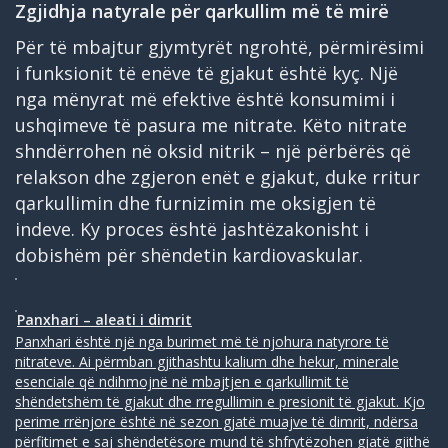
Zgjidhja natyrale për qarkullim më të mirë
Për të mbajtur gjymtyrët ngrohtë, përmirësimi
i funksionit të enëve të gjakut është kyç. Një
nga mënyrat më efektive është konsumimi i
ushqimeve të pasura me nitrate. Këto nitrate
shndërrohen në oksid nitrik – një përbërës që
relakson dhe zgjeron enët e gjakut, duke rritur
qarkullimin dhe furnizimin me oksigjen të
indeve. Ky proces është jashtëzakonisht i
dobishëm për shëndetin kardiovaskular.
Panxhari – aleati i dimrit
Panxhari është një nga burimet më të njohura natyrore të
nitrateve. Ai përmban gjithashtu kalium dhe hekur, minerale
esenciale që ndihmojnë në mbajtjen e qarkullimit të
shëndetshëm të gjakut dhe rregullimin e presionit të gjakut. Kjo
perime rrënjore është në sezon gjatë muajve të dimrit, ndërsa
përfitimet e saj shëndetësore mund të shfrytëzohen gjatë gjithë