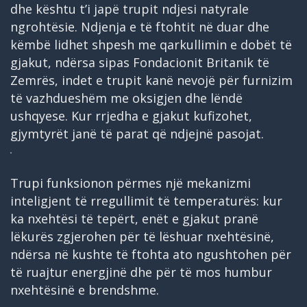
dhe kështu t’i japë trupit ndjesi natyrale
ngrohtësie. Ndjenja e të ftohtit në duar dhe
këmbë lidhet shpesh me qarkullimin e dobët të
gjakut, ndërsa sipas Fondacionit Britanik të
Zemrës, indet e trupit kanë nevojë për furnizim
të vazhdueshëm me oksigjen dhe lëndë
ushqyese. Kur rrjedha e gjakut kufizohet,
gjymtyrët janë të parat që ndjejnë pasojat.
Trupi funksionon përmes një mekanizmi
inteligjent të rregullimit të temperaturës: kur
ka nxehtësi të tepërt, enët e gjakut pranë
lëkurës zgjerohen për të lëshuar nxehtësinë,
ndërsa në kushte të ftohta ato ngushtohen për
të ruajtur energjinë dhe për të mos humbur
nxehtësinë e brendshme.