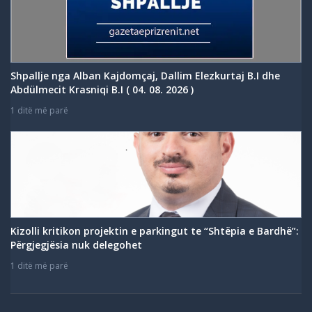
Shpallje nga Alban Kajdomçaj, Dallim Elezkurtaj B.I dhe
Abdülmecit Krasniqi B.I ( 04. 08. 2026 )
1 ditë më parë
Kizolli kritikon projektin e parkingut te “Shtëpia e Bardhë”:
Përgjegjësia nuk delegohet
1 ditë më parë