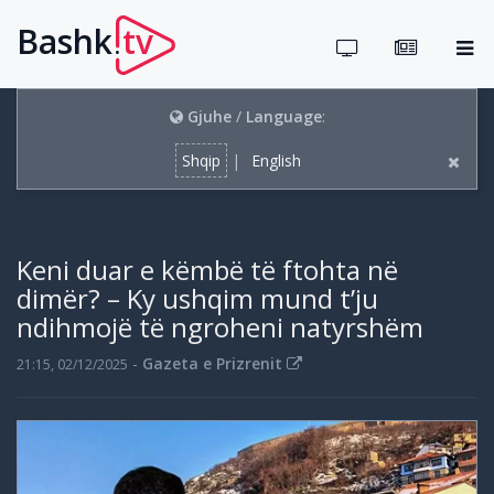
Bashk
tv
.
Gjuhe
/
Language
:
Shqip
|
English
Keni duar e këmbë të ftohta në
dimër? – Ky ushqim mund t’ju
ndihmojë të ngroheni natyrshëm
-
Gazeta e Prizrenit
21:15, 02/12/2025