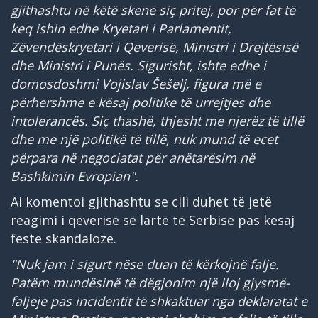
gjithashtu në këtë skenë siç pritej, por për fat të
keq ishin edhe Kryetari i Parlamentit,
Zëvendëskryetari i Qeverisë, Ministri i Drejtësisë
dhe Ministri i Punës. Sigurisht, ishte edhe i
domosdoshmi Vojislav Šešelj, figura më e
përhershme e kësaj politike të urrejtjes dhe
intolerancës. Siç thashë, thjesht me njerëz të tillë
dhe me një politikë të tillë, nuk mund të ecet
përpara në negociatat për anëtarësim në
Bashkimin Evropian".
Ai komentoi gjithashtu se cili duhet të jetë
reagimi i qeverisë së lartë të Serbisë pas kësaj
feste skandaloze.
"Nuk jam i sigurt nëse duan të kërkojnë falje.
Patëm mundësinë të dëgjonim një lloj gjysmë-
faljeje pas incidentit të shkaktuar nga deklaratat e