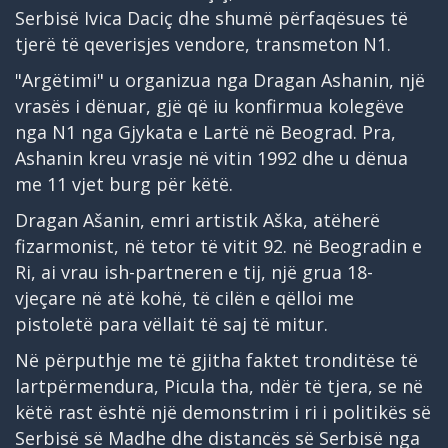
Serbisë Ivica Daciç dhe shumë përfaqësues të
tjerë të qeverisjes vendore, transmeton N1.
"Argëtimi" u organizua nga Dragan Ashanin, një
vrasës i dënuar, gjë që iu konfirmua kolegëve
nga N1 nga Gjykata e Lartë në Beograd. Pra,
Ashanin kreu vrasje në vitin 1992 dhe u dënua
me 11 vjet burg për këtë.
Dragan Ašanin, emri artistik Aška, atëherë
fizarmonist, në tetor të vitit 92. në Beogradin e
Ri, ai vrau ish-partneren e tij, një grua 18-
vjeçare në atë kohë, të cilën e qëlloi me
pistoletë para vëllait të saj të mitur.
Në përputhje me të gjitha faktet tronditëse të
lartpërmendura, Picula tha, ndër të tjera, se në
këtë rast është një demonstrim i ri i politikës së
Serbisë së Madhe dhe distancës së Serbisë nga