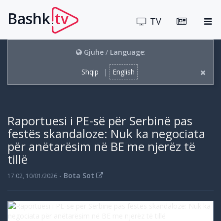
Bashk
tv
.
TV
Gjuhe
/
Language
:
Shqip
|
English
Raportuesi i PE-së për Serbinë pas
festës skandaloze: Nuk ka negociata
për anëtarësim në BE me njerëz të
tillë
-
Bota Sot
17:02, 10/01/2026