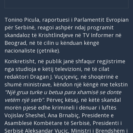
Tonino Picula, raportuesi i Parlamentit Evropian
për Serbinë, reagoi ashpër ndaj programit
skandaloz të Krishtlindjeve në TV Informer në
Beograd, në të cilin u kënduan këngë
nacionaliste (çetnike).
Konkretisht, në publik janë shfaqur regjistrime
nga studioja e këtij televizioni, në të cilat
redaktori Dragan J. Vuçiçeviç, në shoqërinë e
shumë ministrave, këndon një këngë me tekstin
"Një grua turke u betua para xhamisë se donte
vetëm një serb"
. Përveç kësaj, në këtë skandal
morën pjesë edhe krimineli i dënuar i luftës
Vojislav Sheshel, Ana Brnabiç, Presidente e
Asamblesë Kombëtare të Serbisë, Presidenti i
Serbisë Aleksandar Vuçiç, Ministri i Brendshëm i