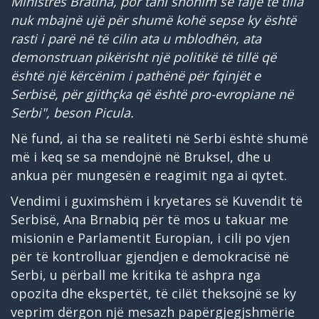
Ministres Bratina, por tani shohim se falje të tilla
nuk mbajnë ujë për shumë kohë sepse ky është
rasti i parë në të cilin ata u mblodhën, ata
demonstruan pikërisht një politikë të tillë që
është një kërcënim i pathënë për fqinjët e
Serbisë, për gjithçka që është pro-evropiane në
Serbi", beson Picula.
Në fund, ai tha se realiteti në Serbi është shumë
më i keq se sa mendojnë në Bruksel, dhe u
ankua për mungesën e reagimit nga ai qytet.
Vendimi i guximshëm i kryetares së Kuvendit të
Serbisë, Ana Brnabiq për të mos u takuar me
misionin e Parlamentit Europian, i cili po vjen
për të kontrolluar gjendjen e demokracisë në
Serbi, u përball me kritika të ashpra nga
opozita dhe ekspertët, të cilët theksojnë se ky
veprim dërgon një mesazh papërgjegjshmërie