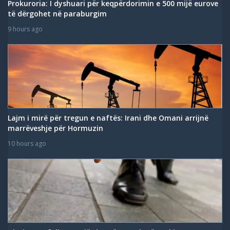
Prokuroria: I dyshuari për keqpërdorimin e 500 mijë eurove
të dërgohet në paraburgim
9 hours ago
Lajm i mirë për tregun e naftës: Irani dhe Omani arrijnë
marrëveshje për Hormuzin
10 hours ago