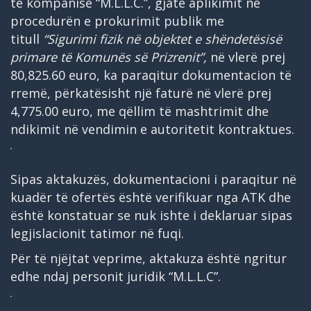
të kompanisë “M.L.L.C.”, gjatë aplikimit në
procedurën e prokurimit publik me
titull
“Sigurimi fizik në objektet e shëndetësisë
primare të Komunës së Prizrenit”,
në vlerë prej
80,825.60 euro, ka paraqitur dokumentacion të
rremë, përkatësisht një faturë në vlerë prej
4,775.00 euro, me qëllim të mashtrimit dhe
ndikimit në vendimin e autoritetit kontraktues.
Sipas aktakuzës, dokumentacioni i paraqitur në
kuadër të ofertës është verifikuar nga ATK dhe
është konstatuar se nuk ishte i deklaruar sipas
legjislacionit tatimor në fuqi.
Për të njëjtat veprime, aktakuza është ngritur
edhe ndaj personit juridik “M.L.L.C”.