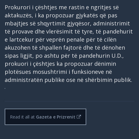
Prokurori i çështjes me rastin e ngritjes së
aktakuzës, i ka propozuar gjykatës që pas
mbajtjes së shqyrtimit gjyqësor, administrimit
të provave dhe vlerësimit të tyre, të pandehurit
e lartcekur për veprën penale për të cilën
akuzohen të shpallen fajtorë dhe të dënohen
sipas ligjit, po ashtu për të pandehurin U.D.,
prokuori i çështjes ka propozuar dënimin
plotësues mosushtrimi i funksioneve në
administratën publike ose në shërbimin publik.
Read it all at
Gazeta e Prizrenit