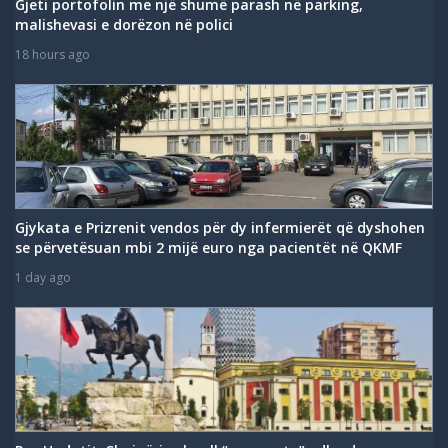
Gjeti portofolin me një shumë parash në parking,
malishevasi e dorëzon në polici
18 hours ago
Gjykata e Prizrenit vendos për dy infermierët që dyshohen
se përvetësuan mbi 2 mijë euro nga pacientët në QKMF
1 day ago