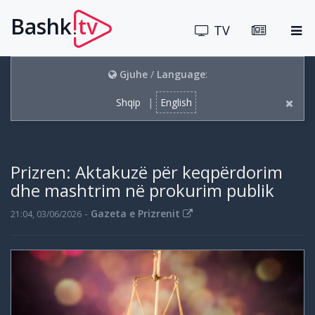
Bashk
tv
.
TV
Gjuhe
/
Language
:
Shqip
|
English
Prizren: Aktakuzë për keqpërdorim
dhe mashtrim në prokurim publik
-
Gazeta e Prizrenit
21:04, 03/06/2026