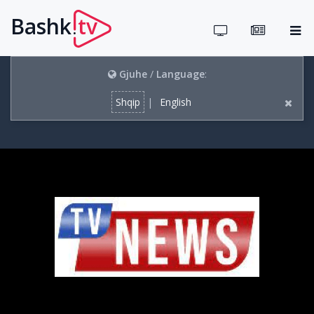
Bashk
tv
.
Gjuhe
/
Language
:
Shqip
|
English