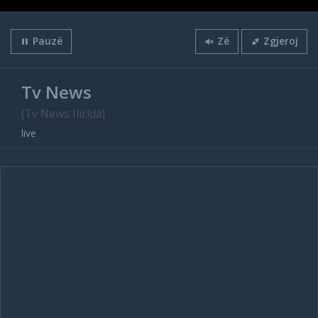
Pauzë
Zë
Zgjeroj
Tv News
(Tv News Ilirida)
live