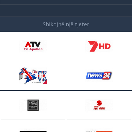
Shikojnë një tjetër