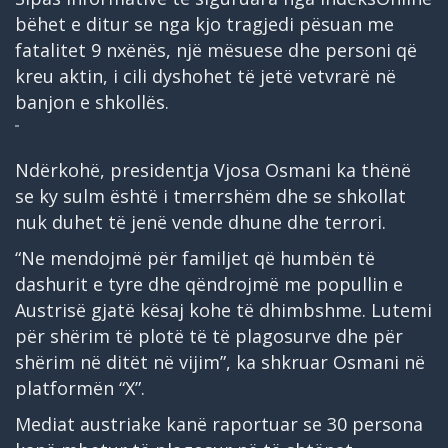
bëhet e ditur se nga kjo tragjedi pësuan me
fatalitet 9 nxënës, një mësuese dhe personi që
kreu aktin, i cili dyshohet të jetë vetvrarë në
banjon e shkollës.
Ndërkohë, presidentja Vjosa Osmani ka thënë
se ky sulm është i tmerrshëm dhe se shkollat
nuk duhet të jenë vende dhune dhe terrori.
“Ne mendojmë për familjet që humbën të
dashurit e tyre dhe qëndrojmë me popullin e
Austrisë gjatë kësaj kohe të dhimbshme. Lutemi
për shërim të plotë të të plagosurve dhe për
shërim në ditët në vijim”, ka shkruar Osmani në
platformën “X”.
Mediat austriake kanë raportuar se 30 persona