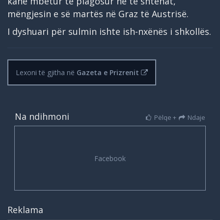
kanë mbetur të plagosur në të shtënat,
mëngjesin e së martës në Graz të Austrisë.
I dyshuari për sulmin ishte ish-nxënës i shkollës.
Lexoni të gjitha në
Gazeta e Prizrenit
Na ndihmoni
Pëlqe +
Ndaje
Reklama