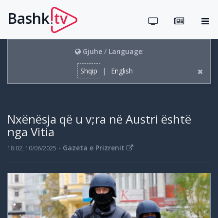
Bashk
tv
.
Gjuhe
/
Language
:
Shqip
|
English
Nxënësja që u v;ra në Austri është
nga Vitia
-
Gazeta e Prizrenit
18:02, 10/06/2025