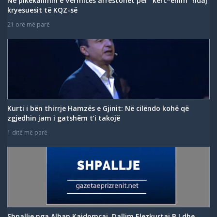
Në pikëkalimin e Vërmicës arrestohet për “kërc*ënim” ndaj
kryesuesit të KQZ-së
21 orë më parë
Kurti i bën thirrje Hamzës e Gjinit: Në cilëndo kohë që
zgjedhin jam i gatshëm t’i takojë
1 ditë më parë
Shpallje nga Alban Kajdomçaj, Dallim Elezkurtaj B.I dhe