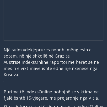
Një sulm vdekjeprurës ndodhi mëngjesin e
sotëm, në një shkollë në Graz të
Austrisë.IndeksOnline raportoi më herët se në
mesin e viktimave ishte edhe një nxënëse nga
Kosova.
Burime të IndeksOnline pohojnë se viktima në
fjalë është 15-vjeçare, me prejardhje nga Vitia.
Sipas informative të siguruara nga IndeksOnline