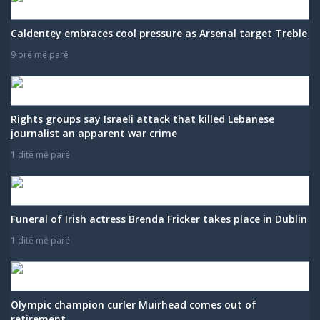
Caldentey embraces cool pressure as Arsenal target Treble
9 orë më parë
Rights groups say Israeli attack that killed Lebanese
journalist an apparent war crime
1 ditë më parë
Funeral of Irish actress Brenda Fricker takes place in Dublin
1 ditë më parë
Olympic champion curler Muirhead comes out of
retirement