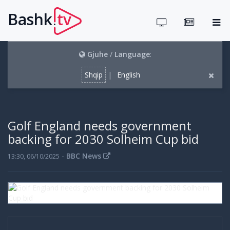
Bashk
tv
.
Gjuhe
/
Language
:
Shqip
|
English
Golf England needs government
backing for 2030 Solheim Cup bid
-
BBC News
13:30, 06/10/2025