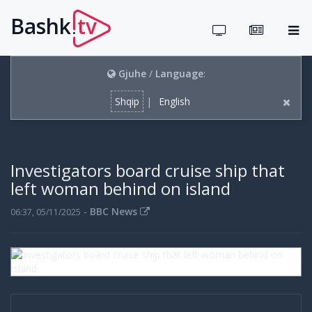
Bashk
tv
.
Gjuhe
/
Language
:
Shqip
|
English
Investigators board cruise ship that
left woman behind on island
-
BBC News
06:37, 05/11/2025