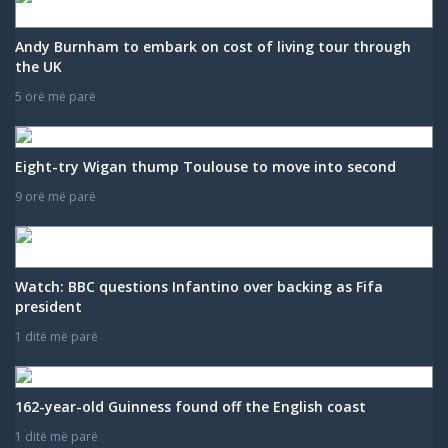
Andy Burnham to embark on cost of living tour through
the UK
5 orë më parë
Eight-try Wigan thump Toulouse to move into second
9 orë më parë
Watch: BBC questions Infantino over backing as Fifa
president
1 ditë më parë
162-year-old Guinness found off the English coast
1 ditë më parë