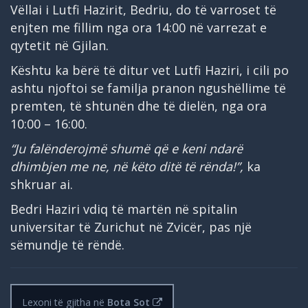
Vëllai i Lutfi Hazirit, Bedriu, do të varroset të
enjten me fillim nga ora 14:00 në varrezat e
qytetit në Gjilan.
Kështu ka bërë të ditur vet Lutfi Haziri, i cili po
ashtu njoftoi se familja pranon ngushëllime të
premten, të shtunën dhe të dielën, nga ora
10:00 – 16:00.
“Ju falënderojmë shumë që e keni ndarë
dhimbjen me ne, në këto ditë të rënda!”,
ka
shkruar ai.
Bedri Haziri vdiq të martën në spitalin
universitar të Zurichut në Zvicër, pas një
sëmundje të rëndë.
Lexoni të gjitha në
Bota Sot