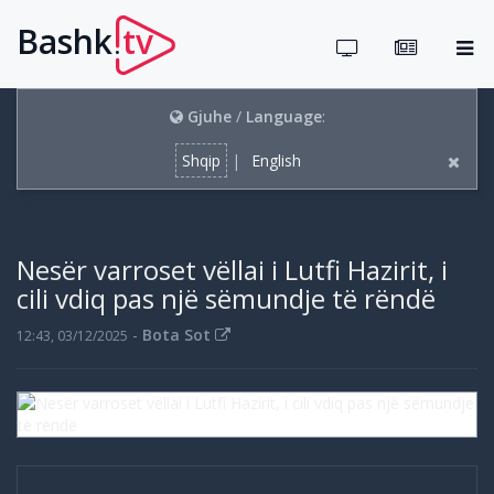
Bashk
tv
.
Gjuhe
/
Language
:
Shqip
|
English
Nesër varroset vëllai i Lutfi Hazirit, i
cili vdiq pas një sëmundje të rëndë
-
Bota Sot
12:43, 03/12/2025