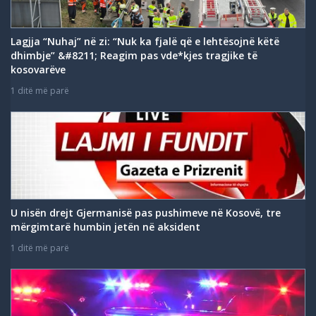
Lagjja “Nuhaj” në zi: “Nuk ka fjalë që e lehtësojnë këtë
dhimbje” &#8211; Reagim pas vde*kjes tragjike të
kosovarëve
1 ditë më parë
U nisën drejt Gjermanisë pas pushimeve në Kosovë, tre
mërgimtarë humbin jetën në aksident
1 ditë më parë