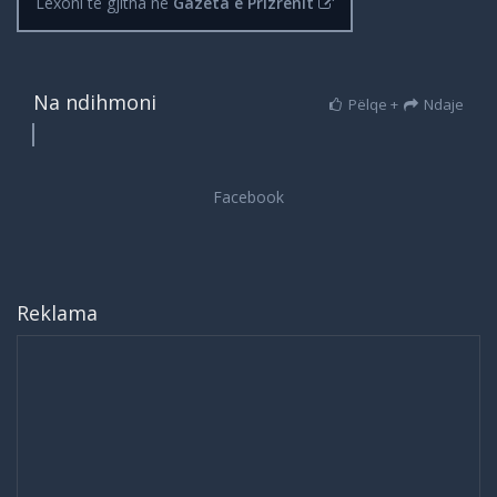
Lexoni të gjitha në
Gazeta e Prizrenit
Na ndihmoni
Pëlqe +
Ndaje
Reklama