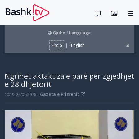
Bashk
tv
.
Gjuhe
/
Language
:
Shqip
|
English
Ngrihet aktakuza e parë për zgjedhjet
e 28 dhjetorit
-
Gazeta e Prizrenit
10:19, 22/01/2026