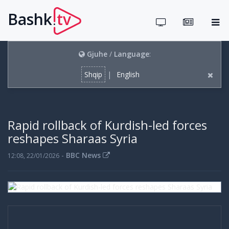
Bashk
tv
.
Gjuhe
/
Language
:
Shqip
|
English
Rapid rollback of Kurdish-led forces
reshapes Sharaas Syria
-
BBC News
12:08, 22/01/2026