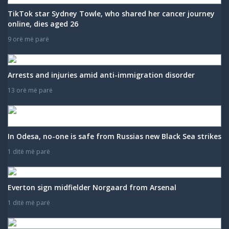
TikTok star Sydney Towle, who shared her cancer journey
online, dies aged 26
9 orë më parë
Arrests and injuries amid anti-immigration disorder
13 orë më parë
In Odesa, no-one is safe from Russias new Black Sea strikes
1 ditë më parë
Everton sign midfielder Norgaard from Arsenal
1 ditë më parë