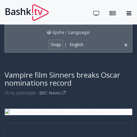
Bashk
tv
.
Gjuhe
/
Language
:
Shqip
|
English
Vampire film Sinners breaks Oscar
nominations record
-
BBC News
15:10, 22/01/2026