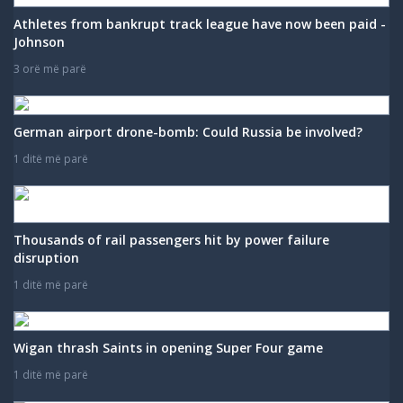
Athletes from bankrupt track league have now been paid -
Johnson
3 orë më parë
German airport drone-bomb: Could Russia be involved?
1 ditë më parë
Thousands of rail passengers hit by power failure
disruption
1 ditë më parë
Wigan thrash Saints in opening Super Four game
1 ditë më parë