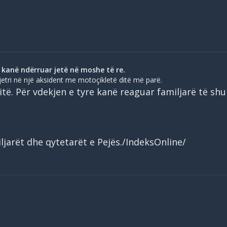
kanë ndërruar jetë në moshe të re.
jetri në një aksident me motoçikletë ditë më parë.
itë. Për vdekjen e tyre kanë reaguar familjarë të sh
ljarët dhe qytetarët e Pejës./IndeksOnline/