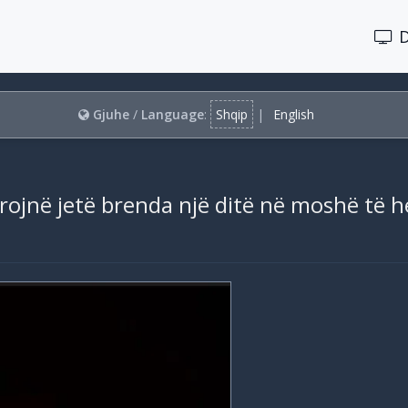
Gjuhe
/
Language
:
Shqip
|
English
ërrojnë jetë brenda një ditë në moshë të