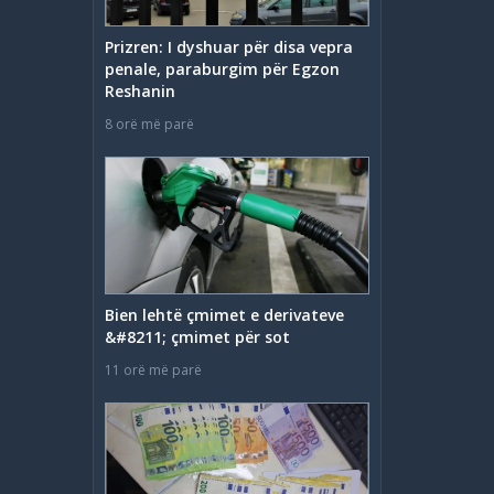
Prizren: I dyshuar për disa vepra
penale, paraburgim për Egzon
Reshanin
8 orë më parë
Bien lehtë çmimet e derivateve
&#8211; çmimet për sot
11 orë më parë