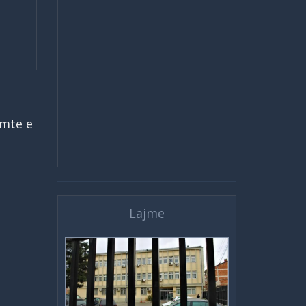
umtë e
Lajme