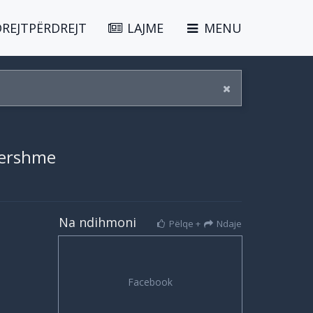
DREJTPËRDREJT
LAJME
MENU
 hershme
Na ndihmoni
Pëlqe +
Ndaje