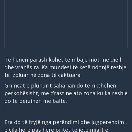
Të hënën parashikohet të mbajë mot me diell
dhe vranësira. Ka mundësi të ketë ndonjë reshje
të izoluar në zona të caktuara.
Grimcat e pluhurit saharian do të rikthehen
përkohësisht, me ç’rast në ato zona ku ka reshje
do të përzihen me baltë.
Era do të fryjë nga perëndimi dhe jugperëndimi,
e cila herë pas here pritet të jetë mjaft e