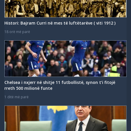
Histori: Bajram Curri në mes të luftëtarëve ( viti 1912 )
18 orë më parë
Chelsea i nxjerr në shitje 11 futbollistë, synon t’i fitojë
rreth 500 milionë funte
1 ditë më parë