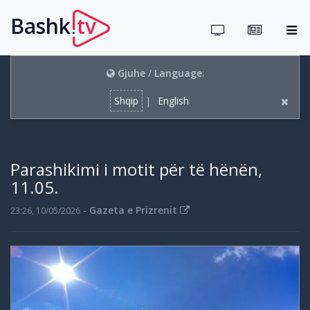
Bashk
tv
.
Gjuhe
/
Language
:
Shqip
|
English
Parashikimi i motit për të hënën,
11.05.
-
Gazeta e Prizrenit
23:26, 10/05/2026