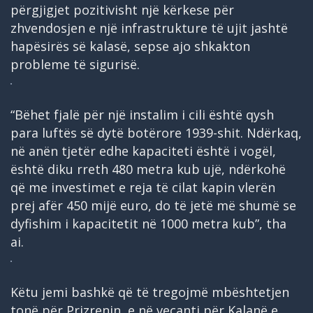
përgjigjet pozitivisht një kërkese për
zhvendosjen e një infrastrukture të ujit jashtë
hapësirës së kalasë, sepse ajo shkakton
probleme të sigurisë.
“Bëhet fjalë për një instalim i cili është qysh
para luftës së dytë botërore 1939-shit. Ndërkaq,
në anën tjetër edhe kapaciteti është i vogël,
është diku rreth 480 metra kub ujë, ndërkohë
që me investimet e reja të cilat kapin vlerën
prej afër 450 mijë euro, do të jetë më shumë se
dyfishim i kapacitetit në 1000 metra kub”, tha
ai.
Këtu jemi bashkë që të tregojmë mbështetjen
tonë për Prizrenin, e në veçanti për Kalanë e