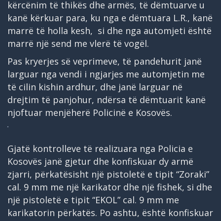
kërcënim të thikës dhe armës, të dëmtuarve u
kanë kërkuar para, ku nga e dëmtuara L.R., kanë
marrë të holla kesh, si dhe nga automjeti është
marrë një send me vlerë të vogël.
Pas kryerjes së veprimeve, të pandehurit janë
larguar nga vendi i ngjarjes me automjetin me
të cilin kishin ardhur, dhe janë larguar në
drejtim të panjohur, ndërsa të dëmtuarit kanë
njoftuar menjëherë Policinë e Kosovës.
Gjatë kontrolleve të realizuara nga Policia e
Kosovës janë gjetur dhe konfiskuar dy armë
zjarri, përkatësisht një pistoletë e tipit “Zoraki”
cal. 9 mm me një karikator dhe një fishek, si dhe
një pistoletë e tipit “EKOL” cal. 9 mm me
karikatorin përkatës. Po ashtu, është konfiskuar