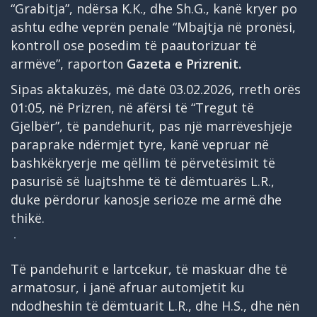
“Grabitja”, ndërsa K.K., dhe Sh.G., kanë kryer po
ashtu edhe veprën penale “Mbajtja në pronësi,
kontroll ose posedim të paautorizuar të
armëve”, raporton
Gazeta e Prizrenit.
Sipas aktakuzës, më datë 03.02.2026, rreth orës
01:05, në Prizren, në afërsi të “Tregut të
Gjelbër”, të pandehurit, pas një marrëveshjeje
paraprake ndërmjet tyre, kanë vepruar në
bashkëkryerje me qëllim të përvetësimit të
pasurisë së luajtshme të të dëmtuarës L.R.,
duke përdorur kanosje serioze me armë dhe
thikë.
Të pandehurit e lartcekur, të maskuar dhe të
armatosur, i janë afruar automjetit ku
ndodheshin të dëmtuarit L.R., dhe H.S., dhe nën