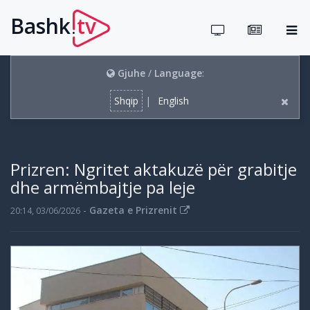
Bashk
tv
.
Gjuhe
/
Language
:
Shqip
|
English
Prizren: Ngritet aktakuzë për grabitje
dhe armëmbajtje pa leje
-
Gazeta e Prizrenit
20:14, 03/06/2026