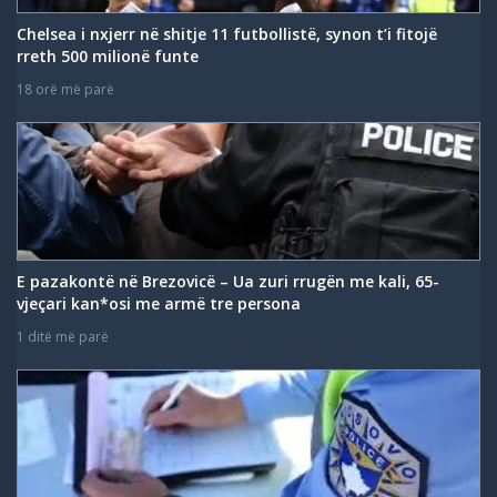
Chelsea i nxjerr në shitje 11 futbollistë, synon t’i fitojë
rreth 500 milionë funte
18 orë më parë
E pazakontë në Brezovicë – Ua zuri rrugën me kali, 65-
vjeçari kan*osi me armë tre persona
1 ditë më parë