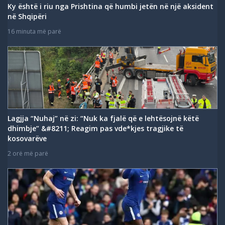
Ky është i riu nga Prishtina që humbi jetën në një aksident
në Shqipëri
16 minuta më parë
Lagjja “Nuhaj” në zi: “Nuk ka fjalë që e lehtësojnë këtë
dhimbje” &#8211; Reagim pas vde*kjes tragjike të
kosovarëve
2 orë më parë