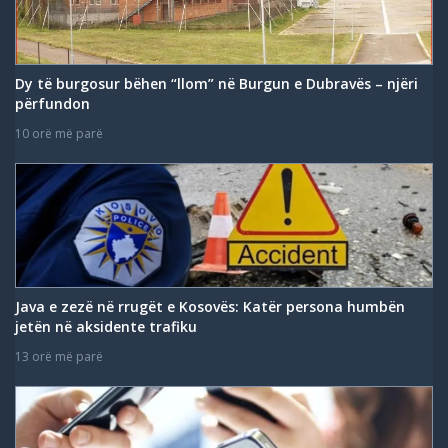
Dy të burgosur bëhen “llom” në Burgun e Dubravës – njëri
përfundon
10 orë më parë
Java e zezë në rrugët e Kosovës: Katër persona humbën
jetën në aksidente trafiku
13 orë më parë