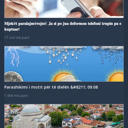
𝐌𝐣𝐞𝐤ë𝐭 𝐩𝐚𝐫𝐚𝐥𝐚𝐣𝐦ë𝐫𝐨𝐣𝐧ë: 𝐉𝐚 𝐬𝐢 𝐩𝐨 𝐣𝐮𝐚 𝐝𝐞𝐟𝐨𝐫𝐦𝐨𝐧 𝐭𝐞𝐥𝐞𝐟𝐨𝐧𝐢 𝐭𝐫𝐮𝐩𝐢𝐧 𝐩𝐚 𝐞
𝐤𝐮𝐩𝐭𝐮𝐚𝐫!
17 orë më parë
Parashikimi i motit për të dielën &#8211; 09.08
1 ditë më parë