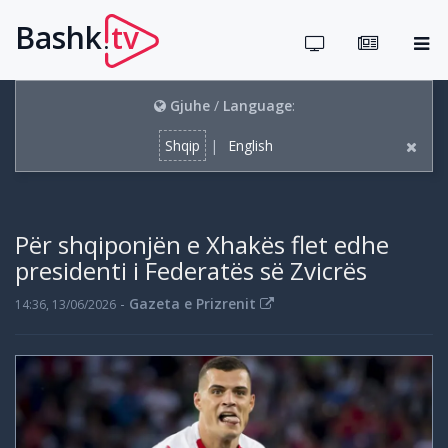
Bashk
tv
.
Gjuhe
/
Language
:
Shqip
|
English
Për shqiponjën e Xhakës flet edhe
presidenti i Federatës së Zvicrës
-
Gazeta e Prizrenit
14:36, 13/06/2026