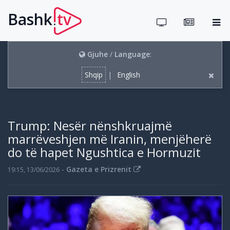
Bashk
tv
.
Gjuhe
/
Language
:
Shqip
|
English
Trump: Nesër nënshkruajmë
marrëveshjen më Iranin, menjëherë
do të hapet Ngushtica e Hormuzit
-
Gazeta e Prizrenit
19:15, 13/06/2026