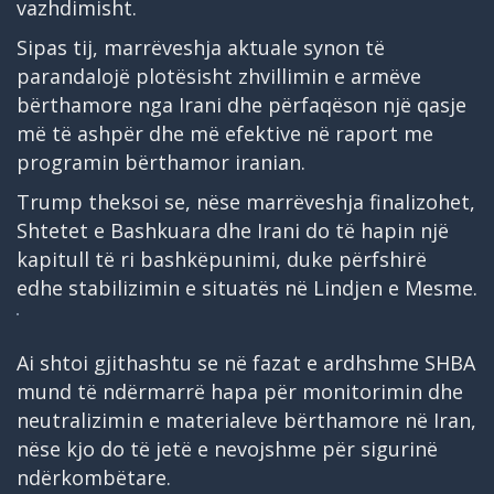
vazhdimisht.
Sipas tij, marrëveshja aktuale synon të
parandalojë plotësisht zhvillimin e armëve
bërthamore nga Irani dhe përfaqëson një qasje
më të ashpër dhe më efektive në raport me
programin bërthamor iranian.
Trump theksoi se, nëse marrëveshja finalizohet,
Shtetet e Bashkuara dhe Irani do të hapin një
kapitull të ri bashkëpunimi, duke përfshirë
edhe stabilizimin e situatës në Lindjen e Mesme.
Ai shtoi gjithashtu se në fazat e ardhshme SHBA
mund të ndërmarrë hapa për monitorimin dhe
neutralizimin e materialeve bërthamore në Iran,
nëse kjo do të jetë e nevojshme për sigurinë
ndërkombëtare.