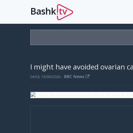
Bashk
tv
.
I might have avoided ovarian ca
-
BBC News
04:56, 16/06/2026