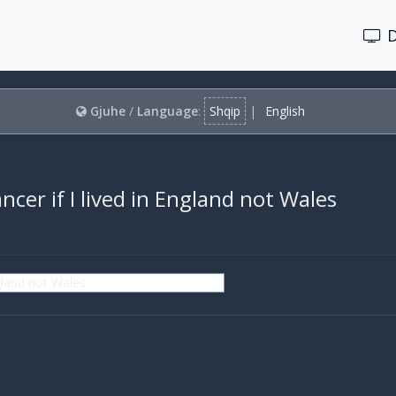
Gjuhe
/
Language
:
Shqip
|
English
ncer if I lived in England not Wales