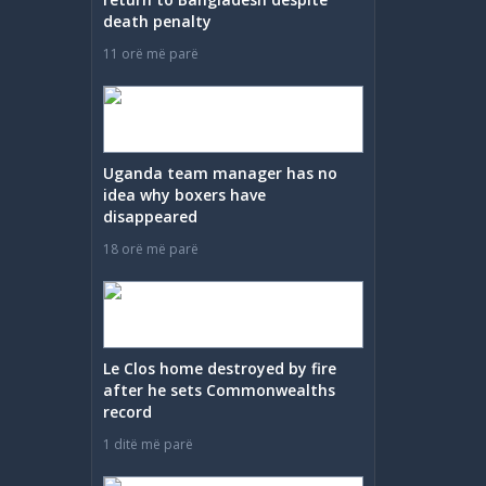
death penalty
11 orë më parë
Uganda team manager has no
idea why boxers have
disappeared
18 orë më parë
Le Clos home destroyed by fire
after he sets Commonwealths
record
1 ditë më parë