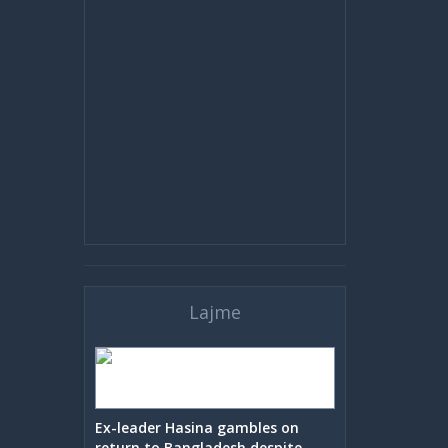
Lajme
Ex-leader Hasina gambles on
return to Bangladesh despite