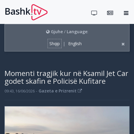
Bashk
tv
.
Gjuhe
/
Language
:
Shqip
|
English
Momenti tragjik kur në Ksamil Jet Car
godet skafin e Policisë Kufitare
-
Gazeta e Prizrenit
09:43, 16/06/2026