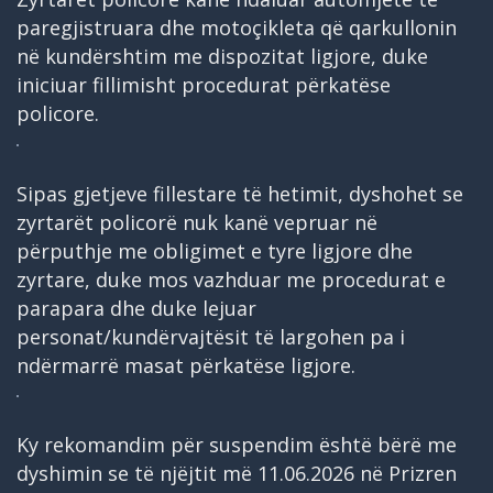
paregjistruara dhe motoçikleta që qarkullonin
në kundërshtim me dispozitat ligjore, duke
iniciuar fillimisht procedurat përkatëse
policore.
Sipas gjetjeve fillestare të hetimit, dyshohet se
zyrtarët policorë nuk kanë vepruar në
përputhje me obligimet e tyre ligjore dhe
zyrtare, duke mos vazhduar me procedurat e
parapara dhe duke lejuar
personat/kundërvajtësit të largohen pa i
ndërmarrë masat përkatëse ligjore.
Ky rekomandim për suspendim është bërë me
dyshimin se të njëjtit më 11.06.2026 në Prizren