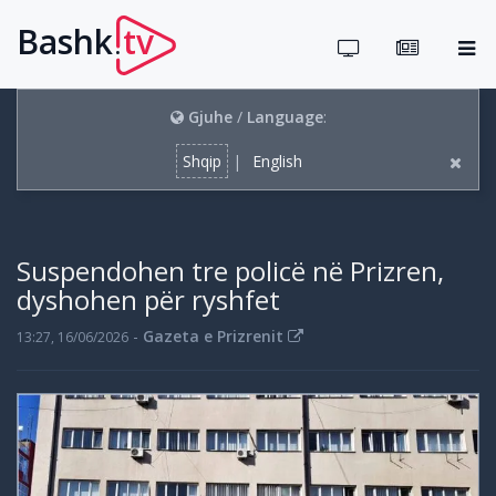
Bashk
tv
.
Gjuhe
/
Language
:
Shqip
|
English
Suspendohen tre policë në Prizren,
dyshohen për ryshfet
-
Gazeta e Prizrenit
13:27, 16/06/2026