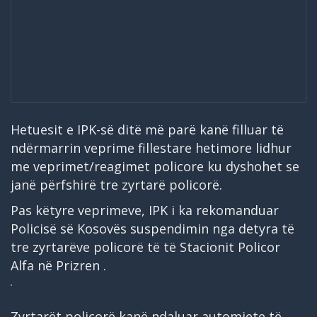
Hetuesit e IPK-së ditë më parë kanë filluar të
ndërmarrin veprime fillestare hetimore lidhur
me veprimet/reagimet policore ku dyshohet se
janë përfshirë tre zyrtarë policorë.
Pas këtyre veprimeve, IPK i ka rekomanduar
Policisë së Kosovës suspendimin nga detyra të
tre zyrtarëve policorë të të Stacionit Policor
Alfa në Prizren .
Zyrtarët policorë kanë ndaluar automjete të