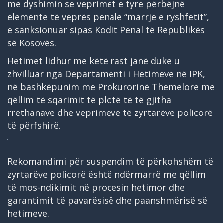
me dyshimin se veprimet e tyre përbëjnë
elemente të veprës penale “marrje e ryshfetit”,
e sanksionuar sipas Kodit Penal të Republikës
së Kosovës.
Hetimet lidhur me këtë rast janë duke u
zhvilluar nga Departamenti i Hetimeve në IPK,
në bashkëpunim me Prokurorinë Themelore me
qëllim të sqarimit të plotë të të gjitha
rrethanave dhe veprimeve të zyrtarëve policorë
të përfshirë.
Rekomandimi për suspendim të përkohshëm të
zyrtarëve policorë është ndërmarrë me qëllim
të mos-ndikimit në procesin hetimor dhe
garantimit të pavarësisë dhe paanshmërisë së
hetimeve.