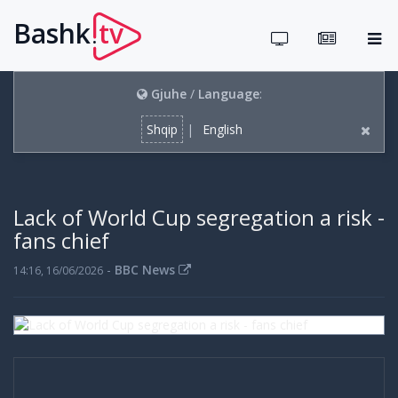
Bashk
tv
.
Gjuhe
/
Language
:
Shqip
|
English
Lack of World Cup segregation a risk -
fans chief
-
BBC News
14:16, 16/06/2026