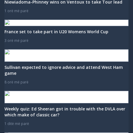
Niewiadoma-Phinney wins on Ventoux to take Tour lead
1 orë më parë
France set to take part in U20 Womens World Cup
3 orë më parë
Sullivan expected to ignore advice and attend West Ham
game
8 orë më parë
Weekly quiz: Ed Sheeran got in trouble with the DVLA over
which make of classic car?
1 ditë më parë