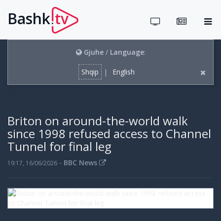
Bashk
tv
.
Gjuhe
/
Language
:
Shqip
|
English
Briton on around-the-world walk
since 1998 refused access to Channel
Tunnel for final leg
-
BBC News
19:17, 16/06/2026