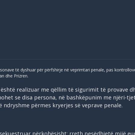
rsonave të dyshuar për përfshirje në veprimtari penale, pas kontrollov
lan dhe Prizren.
 është realizuar me qëllim të sigurimit të provave d
hohet se disa persona, në bashkëpunim me njëri-tjet
të ndryshme përmes kryerjes së veprave penale.
 sekuestruar përkohësisht: rreth pesëdhjetë mijë eu