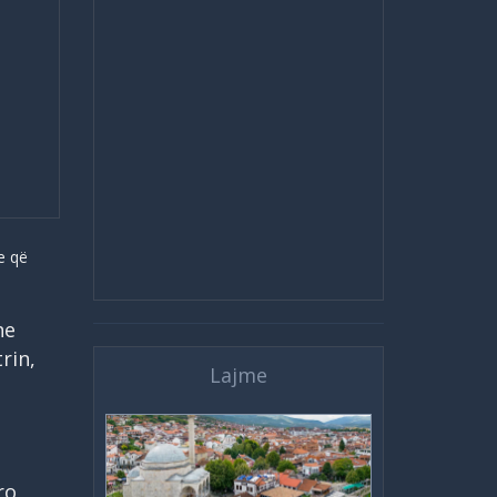
e që
he
rin,
Lajme
ro