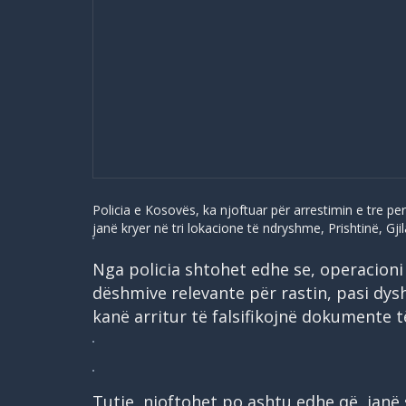
Policia e Kosovës, ka njoftuar për arrestimin e tre pe
janë kryer në tri lokacione të ndryshme, Prishtinë, Gji
Nga policia shtohet edhe se, operacioni
dëshmive relevante për rastin, pasi dys
kanë arritur të falsifikojnë dokumente 
Tutje, njoftohet po ashtu edhe që, janë