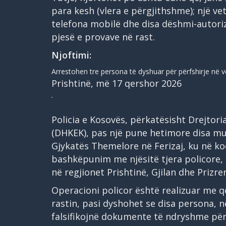
para kesh (vlera e përgjithshme); një vet
telefona mobilë dhe disa dëshmi-autori
pjesë e provave në rast.
Njoftimi:
Arrestohen tre persona të dyshuar për përfshirje në 
Prishtinë, më 17 qershor 2026
Policia e Kosovës, përkatësisht Drejto
(DHKEK), pas një pune hetimore disa mu
Gjykatës Themelore në Ferizaj, ku në k
bashkëpunim me njësitë tjera policore, 
në regjionet Prishtinë, Gjilan dhe Prizre
Operacioni policor është realizuar me q
rastin, pasi dyshohet se disa persona, n
falsifikojnë dokumente të ndryshme për