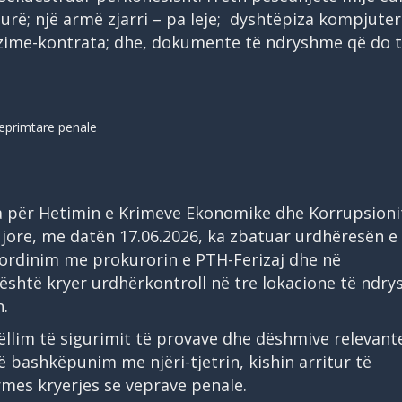
urë; një armë zjarri – pa leje; dyshtëpiza kompjuteri
zime-kontrata; dhe, dokumente të ndryshme që do t
veprimtare penale
ria për Hetimin e Krimeve Ekonomike dhe Korrupsioni
jore, me datën 17.06.2026, ka zbatuar urdhëresën e
oordinim me prokurorin e PTH-Ferizaj dhe në
është kryer urdhërkontroll në tre lokacione të ndr
n.
ëllim të sigurimit të provave dhe dëshmive relevant
ë bashkëpunim me njëri-tjetrin, kishin arritur të
mes kryerjes së veprave penale.