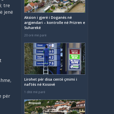
; tre
ë jenë
Aksion i gjerë i Doganës në
argjendari – kontrolle në Prizren e
Suharekë
20 orë më parë
t
Lirohet për disa centë çmimi i
yshme,
naftës në Kosovë
1 ditë më parë
e për