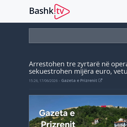
Bashk
tv
.
Arrestohen tre zyrtarë në operac
sekuestrohen mijëra euro, vet
-
Gazeta e Prizrenit
15:26, 17/06/2026