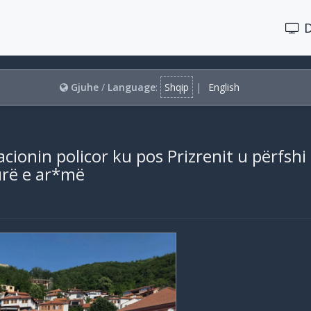
Gjuhe
/
Language
:
Shqip
|
English
ionin policor ku pos Prizrenit u përfshi 
urë e ar*më