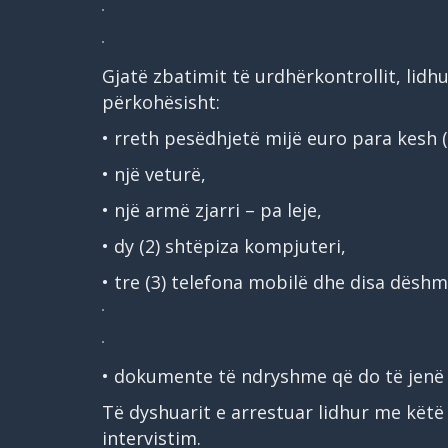
Gjatë zbatimit të urdhërkontrollit, lidh
përkohësisht:
• rreth pesëdhjetë mijë euro para kesh (
• një veturë,
• një armë zjarri – pa leje,
• dy (2) shtëpiza kompjuteri,
• tre (3) telefona mobilë dhe disa dësh
• dokumente të ndryshme që do të jenë 
Të dyshuarit e arrestuar lidhur me këtë
intervistim.