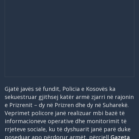
Gjatë javës së fundit, Policia e Kosovës ka
sekuestruar gjithsej katër armë zjarri në rajonin
e Prizrenit – dy në Prizren dhe dy në Suharekë.
Veprimet policore janë realizuar mbi bazë të
informacioneve operative dhe monitorimit të
rrjeteve sociale, ku të dyshuarit janë parë duke
poseduar apo përdorur armët, përcjell
Gazeta