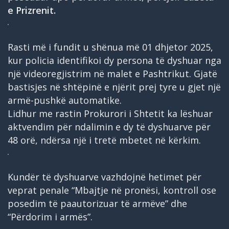
e Prizrenit.
Rasti më i fundit u shënua më 01 dhjetor 2025,
kur policia identifikoi dy persona të dyshuar nga
një videoregjistrim në malet e Pashtrikut. Gjatë
bastisjes në shtëpinë e njërit prej tyre u gjet një
armë-pushkë automatike.
Lidhur me rastin Prokurori i Shtetit ka lëshuar
aktvendim për ndalimin e dy të dyshuarve për
48 orë, ndërsa një i tretë mbetet në kërkim.
Kundër të dyshuarve vazhdojnë hetimet për
veprat penale “Mbajtje në pronësi, kontroll ose
posedim të paautorizuar të armëve” dhe
“Përdorim i armës”.