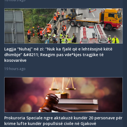
Lagjja “Nuhaj” në zi: “Nuk ka fjalë që e lehtësojnë këtë
dhimbje” &#8211; Reagim pas vde*kjes tragjike të
kosovarëve
19 hours ago
Prokuroria Speciale ngre aktakuzë kundër 20 personave për
krime lufte kundër popullsisë civile në Gjakovë