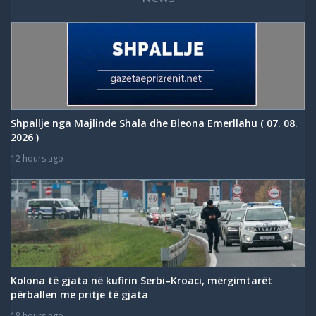
Shpallje nga Majlinde Shala dhe Bleona Emerllahu ( 07. 08.
2026 )
12 hours ago
Kolona të gjata në kufirin Serbi–Kroaci, mërgimtarët
përballen me pritje të gjata
18 hours ago