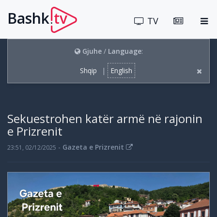
Bashk
tv
.
TV
Gjuhe
/
Language
:
Shqip
|
English
Sekuestrohen katër armë në rajonin
e Prizrenit
-
Gazeta e Prizrenit
23:51, 02/12/2025