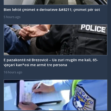
Bien lehtë çmimet e derivateve &#8211; çmimet për sot
5 hours ago
E pazakontë në Brezovicë – Ua zuri rrugën me kali, 65-
vjeçari kan*osi me armë tre persona
16 hours ago