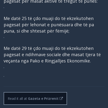
pagesat për masat aktive të tregut të punës:
Me datë 25 të çdo muaji do të ekzekutohen
pagesat për lehonat e punësuara dhe të pa
puna, si dhe shtesat për fëmijë;
Me datë 29 të çdo muaji do të ekzekutohen
pagesat e ndihmave sociale dhe masat tjera të
veçanta nga Pako e Ringjalljes Ekonomike.
Read it all at
Gazeta e Prizrenit