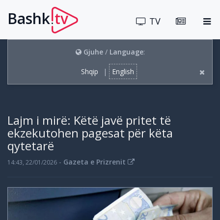
Bashk
tv
.
TV
Gjuhe
/
Language
:
Shqip
|
English
Lajm i mirë: Këtë javë pritet të
ekzekutohen pagesat për këta
qytetarë
-
Gazeta e Prizrenit
14:43, 22/01/2026