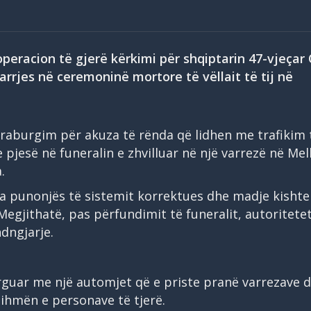
peracion të gjerë kërkimi për shqiptarin 47-vjeçar 
arrjes në ceremoninë mortore të vëllait të tij në
 paraburgim për akuza të rënda që lidhen me trafikim 
e pjesë në funeralin e zhvilluar në një varrezë në Me
.
ga punonjës të sistemit korrektues dhe madje kishte
 Megjithatë, pas përfundimit të funeralit, autoritete
dngjarje.
arguar me një automjet që e priste pranë varrezave 
ihmën e personave të tjerë.