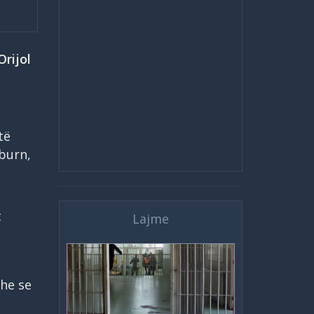
Orijol
të
lburn,
t
Lajme
dhe se