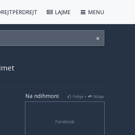
DREJTPËRDREJT
LAJME
MENU
kimet
Na ndihmoni
Pëlqe +
Ndaje