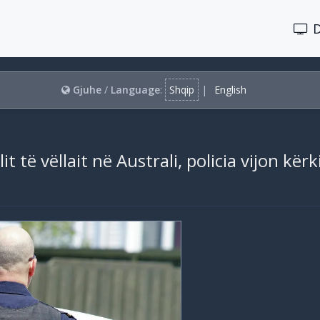
Gjuhe
/
Language
:
Shqip
|
English
it të vëllait në Australi, policia vijon kër