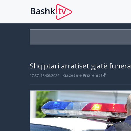
Bashk
tv
.
Shqiptari arratiset gjatë funeral
-
Gazeta e Prizrenit
17:37, 13/06/2026