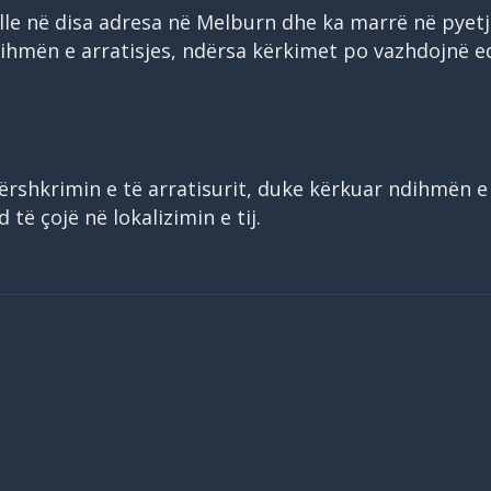
lle në disa adresa në Melburn dhe ka marrë në pyet
dihmën e arratisjes, ndërsa kërkimet po vazhdojnë e
ërshkrimin e të arratisurit, duke kërkuar ndihmën e
ë çojë në lokalizimin e tij.