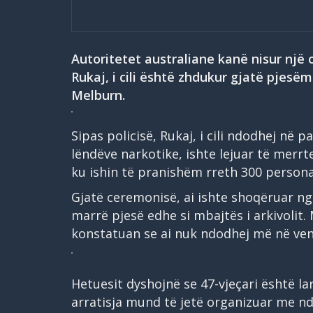
Autoritetet australiane kanë nisur një o
Rukaj, i cili është zhdukur gjatë pjesëm
Melburn.
Sipas policisë, Rukaj, i cili ndodhej në
lëndëve narkotike, ishte lejuar të merrt
ku ishin të pranishëm rreth 300 persona
Gjatë ceremonisë, ai ishte shoqëruar n
marrë pjesë edhe si mbajtës i arkivolit.
konstatuan se ai nuk ndodhej më në ven
Hetuesit dyshojnë se 47-vjeçari është l
arratisja mund të jetë organizuar me nd