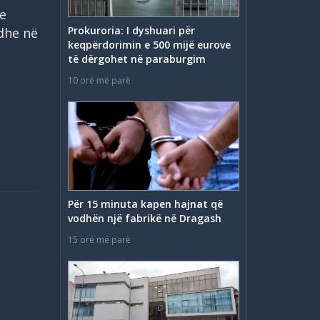
je
Prokuroria: I dyshuari për
dhe në
keqpërdorimin e 500 mijë eurove
të dërgohet në paraburgim
10 orë më parë
Për 15 minuta kapen hajnat që
vodhën një fabrikë në Dragash
15 orë më parë