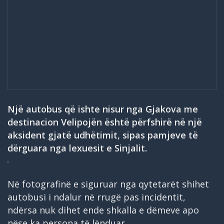
Një autobus që ishte nisur nga Gjakova me
destinacion Velipojën është përfshirë në një
aksident gjatë udhëtimit, sipas pamjeve të
dërguara nga lexuesit e Sinjalit.
Në fotografinë e siguruar nga qytetarët shihet
autobusi i ndalur në rrugë pas incidentit,
ndërsa nuk dihet ende shkalla e dëmeve apo
nëse ka persona të lënduar.