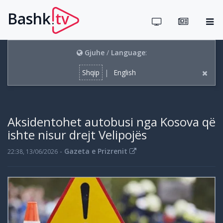
Bashk
tv
.
Gjuhe
/
Language
:
Shqip
|
English
Aksidentohet autobusi nga Kosova që
ishte nisur drejt Velipojës
-
Gazeta e Prizrenit
22:38, 13/06/2026