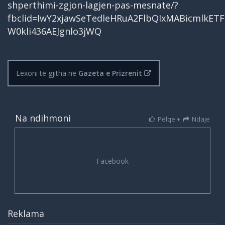
shperthimi-zgjon-lagjen-pas-mesnate/?
fbclid=IwY2xjawSeTedleHRuA2FlbQIxMABicmlk
W0kli436AEJgnlo3jWQ
Lexoni të gjitha në
Gazeta e Prizrenit
Na ndihmoni
Pëlqe +
Ndaje
Reklama