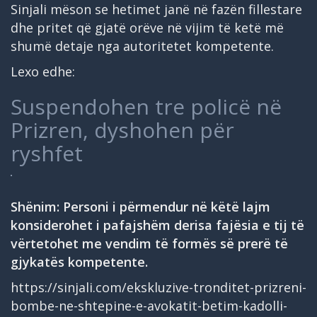
Sinjali mëson se hetimet janë në fazën fillestare
dhe pritet që gjatë orëve në vijim të ketë më
shumë detaje nga autoritetet kompetente.
Lexo edhe:
Suspendohen tre policë në
Prizren, dyshohen për
ryshfet
Shënim: Personi i përmendur në këtë lajm
konsiderohet i pafajshëm derisa fajësia e tij të
vërtetohet me vendim të formës së prerë të
gjykatës kompetente.
https://sinjali.com/ekskluzive-tronditet-prizreni-
bombe-ne-shtepine-e-avokatit-betim-kadolli-