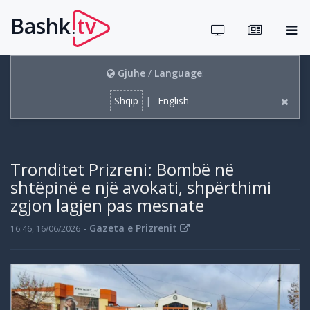
Bashk
tv
.
Gjuhe
/
Language
:
Shqip
|
English
Tronditet Prizreni: Bombë në
shtëpinë e një avokati, shpërthimi
zgjon lagjen pas mesnate
-
Gazeta e Prizrenit
16:46, 16/06/2026