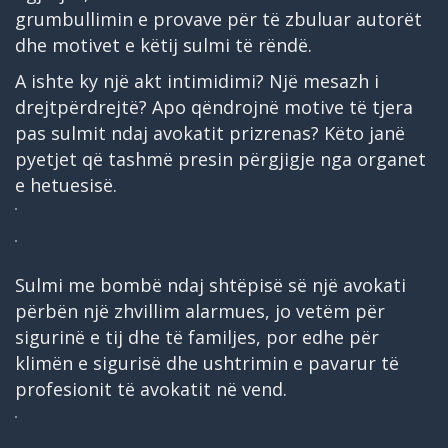
grumbullimin e provave për të zbuluar autorët
dhe motivet e këtij sulmi të rëndë.
A ishte ky një akt intimidimi? Një mesazh i
drejtpërdrejtë? Apo qëndrojnë motive të tjera
pas sulmit ndaj avokatit prizrenas? Këto janë
pyetjet që tashmë presin përgjigje nga organet
e hetuesisë.
Sulmi me bombë ndaj shtëpisë së një avokati
përbën një zhvillim alarmues, jo vetëm për
sigurinë e tij dhe të familjes, por edhe për
klimën e sigurisë dhe ushtrimin e pavarur të
profesionit të avokatit në vend.