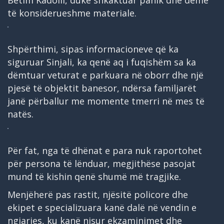
Betim Kadolli, duke shkaktuar panik dhe dëme
të konsiderueshme materiale.
Shpërthimi, sipas informacioneve që ka
siguruar Sinjali, ka qenë aq i fuqishëm sa ka
dëmtuar veturat e parkuara në oborr dhe një
pjesë të objektit banesor, ndërsa familjarët
janë përballur me momente tmerri në mes të
natës.
Për fat, nga të dhënat e para nuk raportohet
për persona të lënduar, megjithëse pasojat
mund të kishin qenë shumë më tragjike.
Menjëherë pas rastit, njësitë policore dhe
ekipet e specializuara kanë dalë në vendin e
ngjarjes, ku kanë nisur ekzaminimet dhe