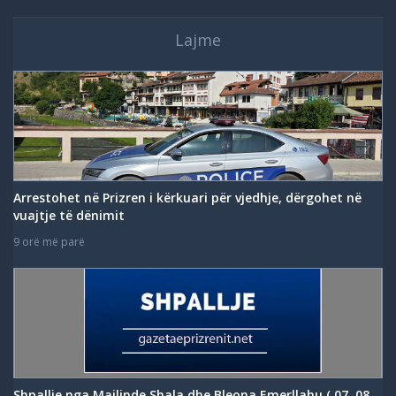
Lajme
Arrestohet në Prizren i kërkuari për vjedhje, dërgohet në
vuajtje të dënimit
9 orë më parë
Shpallje nga Majlinde Shala dhe Bleona Emerllahu ( 07. 08.