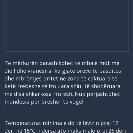
Të mërkurën parashikohet të mbajë mot me
diell dhe vranësira, ku gjatë orëve të pasditës
dhe mbrëmjes pritet në zona të caktuara të
ketë rrebeshe të izoluara shiu, të shoqëruara
me disa shkarkesa rrufesh. Nuk përjashtohet
mundësia për breshër të vogël.
Temperaturat minimale do të lëvizin prej 12
deri në 15°C, ndërsa ato maksimale prej 26 deri