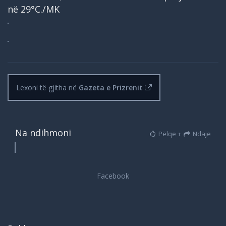
në 29°C./MK
Lexoni të gjitha në
Gazeta e Prizrenit
Na ndihmoni
Pëlqe +
Ndaje