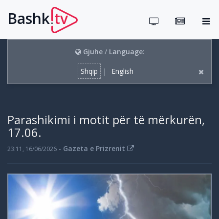
Bashk
tv
.
Gjuhe
/
Language
:
Shqip
|
English
Parashikimi i motit për të mërkurën,
17.06.
-
Gazeta e Prizrenit
23:11, 16/06/2026