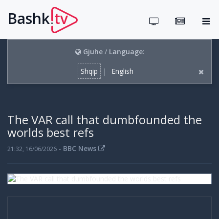
Bashk
tv
.
Gjuhe
/
Language
:
Shqip
|
English
The VAR call that dumbfounded the
worlds best refs
-
BBC News
21:32, 16/06/2026