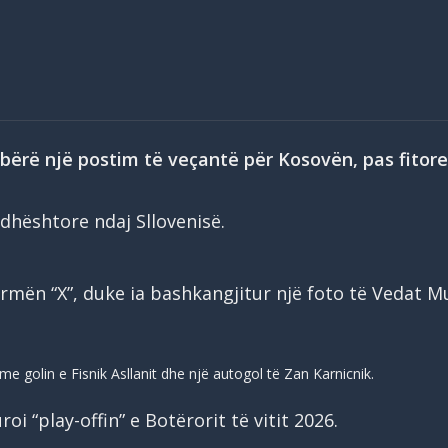
 bërë një postim të veçantë për Kosovën, pas fitor
dhështore ndaj Sllovenisë.
mën “X”, duke ia bashkangjitur një foto të Vedat Mu
me golin e Fisnik Asllanit dhe një autogol të Zan Karnicnik.
oi “play-offin” e Botërorit të vitit 2026.