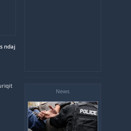
es ndaj
riqit
News