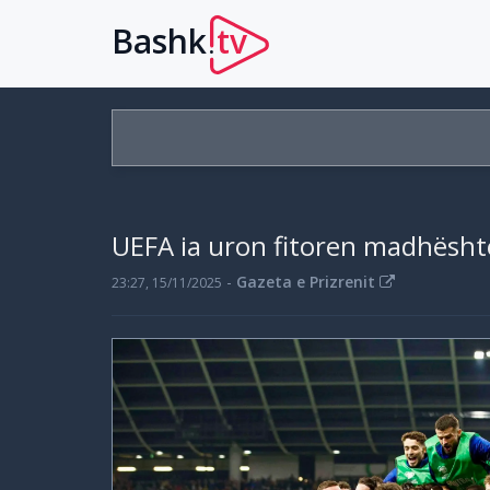
Bashk
tv
.
UEFA ia uron fitoren madhësht
-
Gazeta e Prizrenit
23:27, 15/11/2025