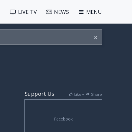
LIVE
TV
NEWS
MENU
Support Us
Like +
Share