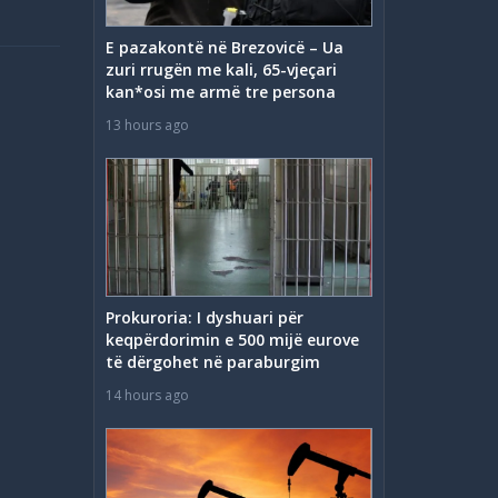
E pazakontë në Brezovicë – Ua
zuri rrugën me kali, 65-vjeçari
kan*osi me armë tre persona
13 hours ago
Prokuroria: I dyshuari për
keqpërdorimin e 500 mijë eurove
të dërgohet në paraburgim
14 hours ago