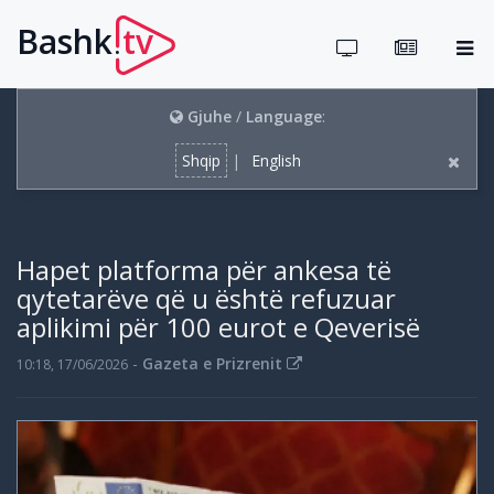
Bashk
tv
.
Gjuhe
/
Language
:
Shqip
|
English
Hapet platforma për ankesa të
qytetarëve që u është refuzuar
aplikimi për 100 eurot e Qeverisë
-
Gazeta e Prizrenit
10:18, 17/06/2026