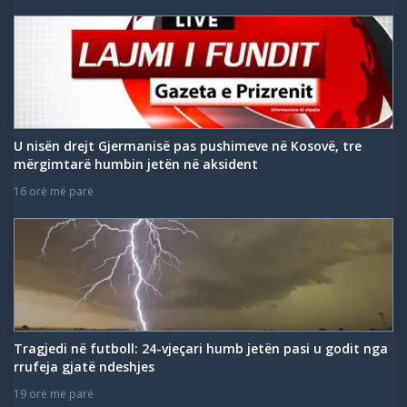
U nisën drejt Gjermanisë pas pushimeve në Kosovë, tre
mërgimtarë humbin jetën në aksident
16 orë më parë
Tragjedi në futboll: 24-vjeçari humb jetën pasi u godit nga
rrufeja gjatë ndeshjes
19 orë më parë