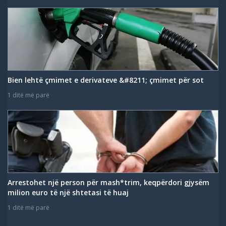
Bien lehtë çmimet e derivateve &#8211; çmimet për sot
1 ditë më parë
Arrestohet një person për mash*trim, keqpërdori gjysëm
milion euro të një shtetasi të huaj
1 ditë më parë